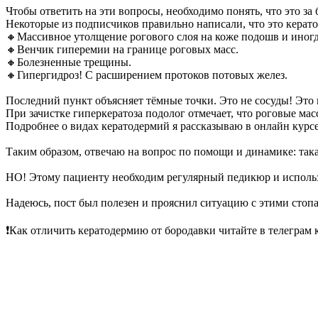
Чтобы ответить на эти вопросы, необходимо понять, что это за 
Некоторые из подписчиков правильно написали, что это керато
🔸Массивное утолщение рогового слоя на коже подошв и иногд
🔸Венчик гиперемии на границе роговых масс.
🔸Болезненные трещины.
🔸Гипергидроз! С расширением протоков потовых желез.
Последний пункт объясняет тёмные точки. Это не сосуды! Эт
При зачистке гиперкератоза подолог отмечает, что роговые мас
Подробнее о видах кератодермий я рассказываю в онлайн курс
Таким образом, отвечаю на вопрос по помощи и динамике: така
НО! Этому пациенту необходим регулярный педикюр и исполь
Надеюсь, пост был полезен и прояснил ситуацию с этими стопа
❗️Как отличить кератодермию от бородавки читайте в телеграм 