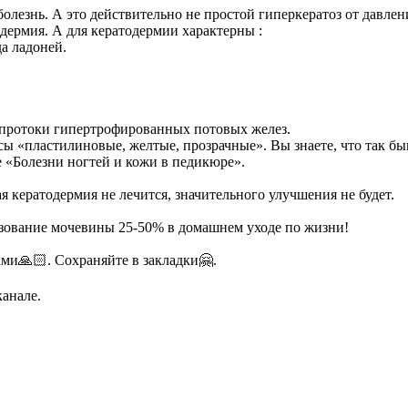
болезнь. А это действительно не простой гиперкератоз от давлен
дермия. А для кератодермии характерны :
а ладоней.
о протоки гипертрофированных потовых желез.
сы «пластилиновые, желтые, прозрачные». Вы знаете, что так бы
е «Болезни ногтей и кожи в педикюре».
я кератодермия не лечится, значительного улучшения не будет.
зование мочевины 25-50% в домашнем уходе по жизни!
ми🙏🏻. Сохраняйте в закладки🤗.
канале.