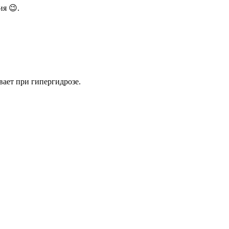
ия 😉.
вает при гипергидрозе.